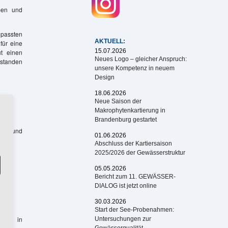
men und
passten
AKTUELL:
für eine
15.07.2026
ut einen
Neues Logo – gleicher Anspruch:
 standen
unsere Kompetenz in neuem
Design
18.06.2026
Neue Saison der
Makrophytenkartierung in
Brandenburg gestartet
zen und
01.06.2026
Abschluss der Kartiersaison
2025/2026 der Gewässerstruktur
05.05.2026
Bericht zum 11. GEWÄSSER-
DIALOG ist jetzt online
30.03.2026
Start der See-Probenahmen:
hmen in
Untersuchungen zur
Gewässerqualität