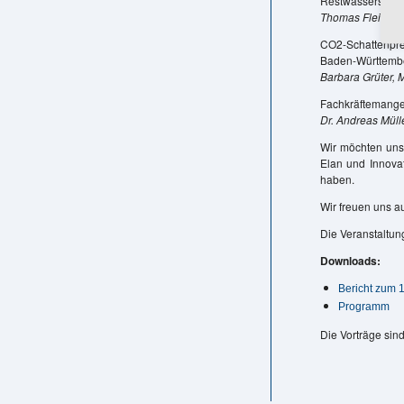
Restwasserstreck
Thomas Fleischh
CO2-Schattenpre
Baden-Württembe
Barbara Grüter, 
Fachkräftemangel
Dr. Andreas Mül
Wir möchten uns 
Elan und Innovat
haben.
Wir freuen uns 
Die Veranstaltun
Downloads:
Bericht zum 
Programm
Die Vorträge sin