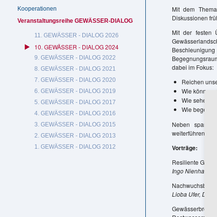
Mit dem Thema
Kooperationen
Diskussionen frü
Veranstaltungsreihe GEWÄSSER-DIALOG
Mit der festen
11. GEWÄSSER - DIALOG 2026
Gewässerlandsch
10. GEWÄSSER - DIALOG 2024
Beschleunigung 
9. GEWÄSSER - DIALOG 2022
Begegnungsraum 
dabei im Fokus:
8. GEWÄSSER - DIALOG 2021
7. GEWÄSSER - DIALOG 2020
Reichen unse
Wie können r
6. GEWÄSSER - DIALOG 2019
Wie sehen Sy
5. GEWÄSSER - DIALOG 2017
Wie begegne
4. GEWÄSSER - DIALOG 2016
Neben spannen
3. GEWÄSSER - DIALOG 2015
weiterführende G
2. GEWÄSSER - DIALOG 2013
1. GEWÄSSER - DIALOG 2012
Vorträge:
Resiliente Gewäs
Ingo Nienhaus
Nachwuchsbeitrag
Lioba Ufer, DI
Gewässerbreite