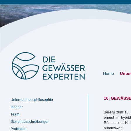
Navigation
Home
Unte
überspringen
10. GEWÄSSE
Navigation
Unternehmensphilosophie
überspringen
Inhaber
Bereits zum 10.
Team
erneut im hybri
Stellenausschreibungen
Räumen des Katho
bundesweit.
Praktikum