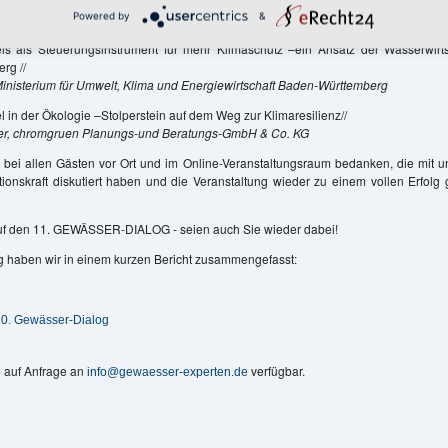
en lernen können //
Powered by
&
acker, Regierungspräsidium Freiburg
is als Steuerungsinstrument für mehr Klimaschutz –ein Ansatz der Wasserwirts
rg //
Ministerium für Umwelt, Klima und Energiewirtschaft Baden-Württemberg
 in der Ökologie –Stolperstein auf dem Weg zur Klimaresilienz//
ler, chromgruen Planungs-und Beratungs-GmbH & Co. KG
bei allen Gästen vor Ort und im Online-Veranstaltungsraum bedanken, die mit un
ionskraft diskutiert haben und die Veranstaltung wieder zu einem vollen Erfolg
auf den 11. GEWÄSSER-DIALOG - seien auch Sie wieder dabei!
g haben wir in einem kurzen Bericht zusammengefasst:
10. Gewässer-Dialog
d auf Anfrage an
verfügbar.
info@gewaesser-experten.de