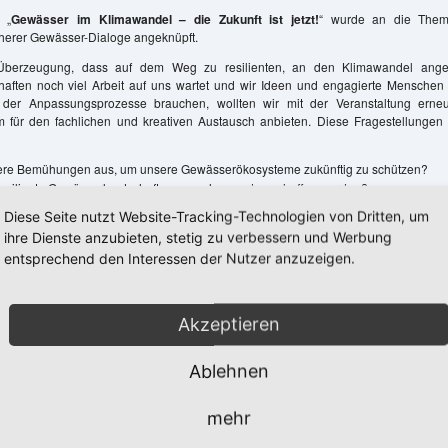
 „
Gewässer im Klimawandel – die Zukunft ist jetzt!
“ wurde an die The
herer Gewässer-Dialoge angeknüpft.
 Überzeugung, dass auf dem Weg zu resilienten, an den Klimawandel ange
aften noch viel Arbeit auf uns wartet und wir Ideen und engagierte Menschen 
der Anpassungsprozesse brauchen, wollten wir mit der Veranstaltung erne
für den fachlichen und kreativen Austausch anbieten. Diese Fragestellungen
re Bemühungen aus, um unsere Gewässerökosysteme zukünftig zu schützen?
esiliente Gewässerlandschaften aussehen und geschaffen werden?
nergien zwischen Gewässerschutz und Klimaschutz aus?
Diese Seite nutzt Website-Tracking-Technologien von Dritten, um
n wir dem zunehmenden Fachkräftemangel?
ihre Dienste anzubieten, stetig zu verbessern und Werbung
den Vorträgen blieb genug Zeit bei Getränken und Imbiss fürs Vernet
entsprechend den Interessen der Nutzer anzuzeigen.
espräche im fachlichen Austausch.
Akzeptieren
serlandschaftenals Ziel –was 7 starke Säulen bewirken können //
, DIE GEWÄSSER-EXPERTEN!
Ablehnen
: Moorschutz als Beitrag für mehr Gewässer-und Klimaschutz //
E GEWÄSSER-EXPERTEN!
mehr
 – ein wichtiger Schlüssel zu mehr Klimaresilienz: was wir aus Maßna