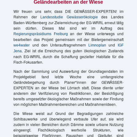
Geländearbeiten an der Wiese
Wir freuen uns sehr, dass DIE GEWÄSSER-EXPERTEN! im
Rahmen der
des Landes
Landesstudie Gewässerökologie
Baden-Württemberg zur Zielerreichung der EG-WRRL erneut tätig
sein dürfen. Dieses Mal sind wir im Auftrag des
an der Wiese unterwegs und
Regierungspräsidiums Freiburg
bearbeiten das Projekt gemeinsam mit der Bietergemeinschaft
und den Unterauftragnehmern
und
we4water
Limnoplan
IGF
. Ziel ist die Erreichung des guten ökologischen Zustands
Jena
nach EG-WRRL durch die Schaffung gezielter Habitate für die
Fisch-Fokusarten.
Nach der Sammlung und Auswertung der Grundlagendaten im
Projektgebiet fand letzte Woche eine umfangreiche
Geländebegehung durch Planer*innen der GEWÄSSER-
EXPERTEN an der Wiese bei Lörrach statt. Diese diente unter
anderem der Verifizierung von Restriktionen, der Besichtigung
bereits umgesetzter ökologischer Maßnahmen sowie der Findung
von möglichen Maßnahmenbereichen und Maßnahmenideen.
Die Wiese weist auf Grund der Begradigungen zahlreiche
Sohlbauwerke und überwiegend verbaute Ufer auf, sie wird
zudem in vielen Bereichen durch Dämme sowie urbane Nutzung
eingeengt. Fischökologisch wertvolle Strukturen, wie
beispielsweise Fließrinnen, Rauschen und Gleitufer, sind